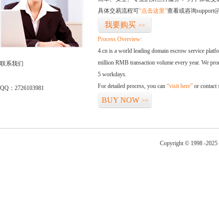
具体交易流程可
“点击这里”
查看或咨询support@
我要购买
>>
Process Overview:
4.cn is a world leading domain escrow service plat
million RMB transaction volume every year. We promi
联系我们
5 workdays.
For detailed process, you can
“visit here”
or contact
QQ：2726103981
BUY NOW
>>
Copyright © 1998 -2025