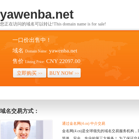
yawenba.net
您正在访问的域名可以转让!This domain name is for sale!
一口价出售中！
域名
yawenba.net
Domain Name:
售价
CNY 22097.00
Listing Price:
立即购买
BUY NOW
>>
>>
域名交易方式：
通过金名网(4.cn) 中介交易
金名网(4.cn)是全球领先的域名交易服务机
简单、安全、专业的第三方服务！ 为了保证交