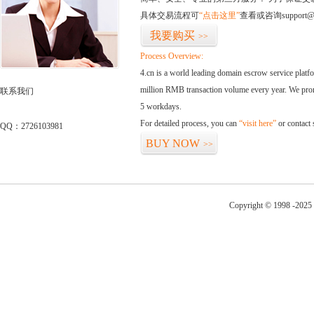
具体交易流程可
“点击这里”
查看或咨询support@
我要购买
>>
Process Overview:
4.cn is a world leading domain escrow service plat
million RMB transaction volume every year. We promi
联系我们
5 workdays.
For detailed process, you can
“visit here”
or contact
QQ：2726103981
BUY NOW
>>
Copyright © 1998 -2025