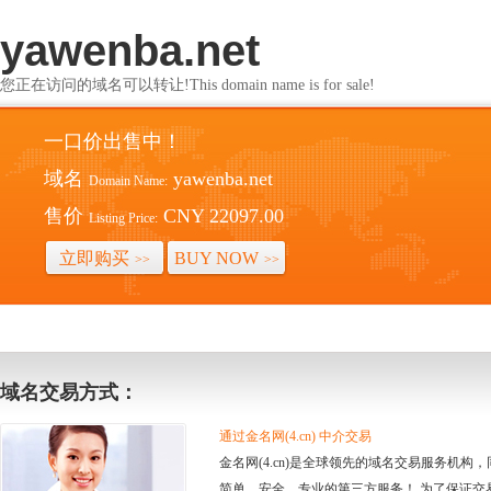
yawenba.net
您正在访问的域名可以转让!This domain name is for sale!
一口价出售中！
域名
yawenba.net
Domain Name:
售价
CNY 22097.00
Listing Price:
立即购买
BUY NOW
>>
>>
域名交易方式：
通过金名网(4.cn) 中介交易
金名网(4.cn)是全球领先的域名交易服务机
简单、安全、专业的第三方服务！ 为了保证交